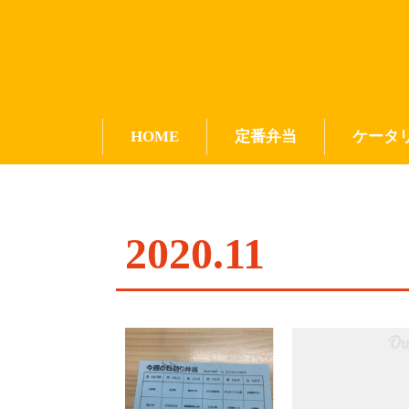
HOME
定番弁当
ケータ
2020
.
11