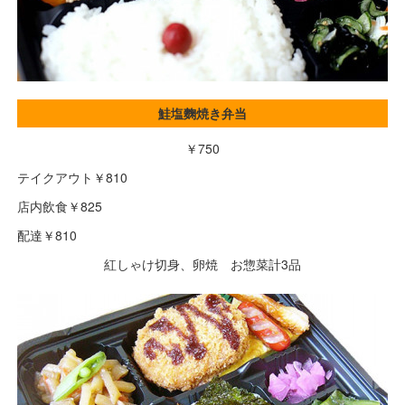
鮭塩麴焼き弁当
￥750
テイクアウト￥810
店内飲食￥825
配達￥810
紅しゃけ切身、卵焼 お惣菜計3品