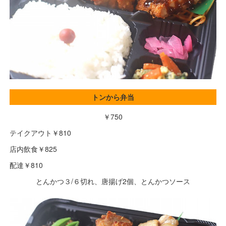
トンから弁当
￥750
テイクアウト￥810
店内飲食￥825
配達￥810
とんかつ３/６切れ、唐揚げ2個、とんかつソース