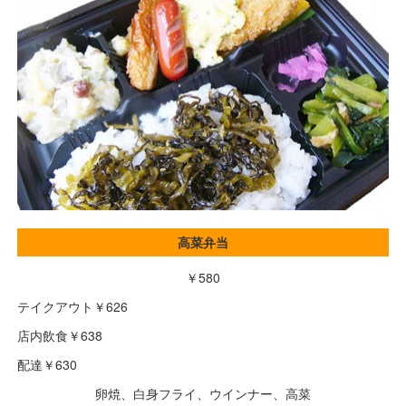
高菜弁当
￥580
テイクアウト￥626
店内飲食￥638
配達￥630
卵焼、白身フライ、ウインナー、高菜