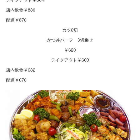
店内飲食￥880
配達￥870
カツ6切
かつ丼ハーフ 3切乗せ
￥620
テイクアウト￥669
店内飲食￥682
配達￥670