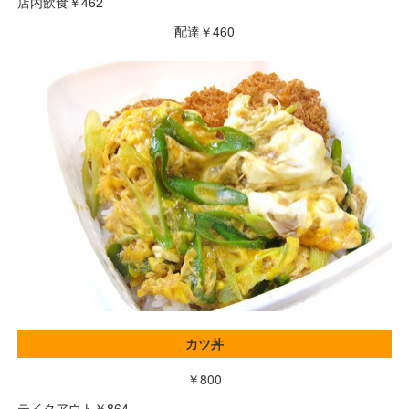
店内飲食￥462
配達￥460
カツ丼
￥800
テイクアウト￥864