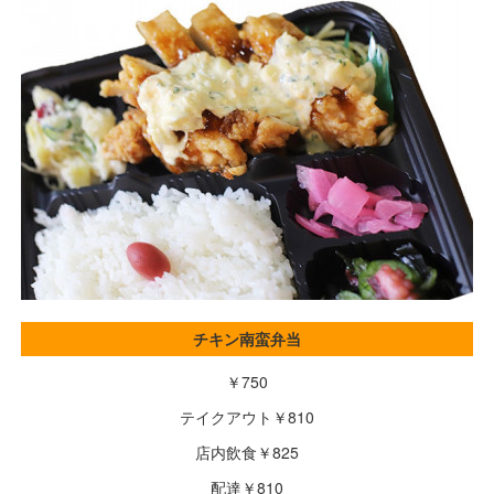
チキン南蛮弁当
￥750
テイクアウト￥810
店内飲食￥825
配達￥810