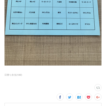
日替り弁当
(
189
)