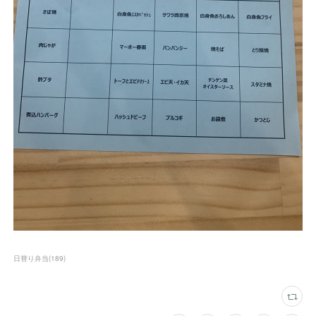
日替り弁当
(
189
)