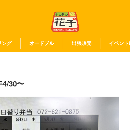
リング
オードブル
出張販売
イベント
/30〜