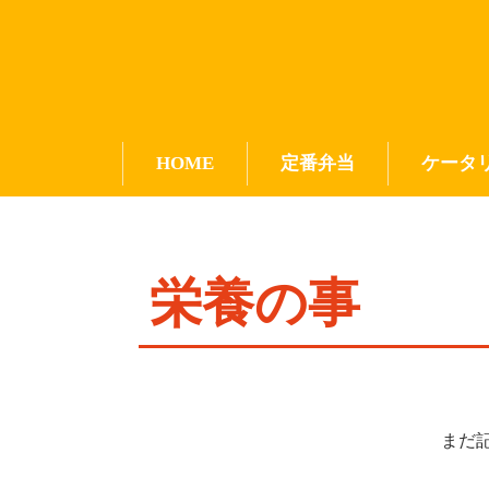
HOME
定番弁当
ケータ
栄養の事
まだ