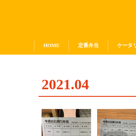
HOME
定番弁当
ケータ
2021
.
04