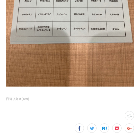
日替り弁当
(
189
)