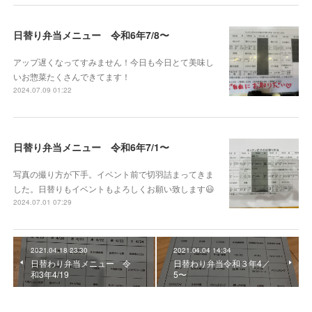
日替り弁当メニュー 令和6年7/8〜
アップ遅くなってすみません！今日も今日とて美味し
いお惣菜たくさんできてます！
2024.07.09 01:22
日替り弁当メニュー 令和6年7/1〜
写真の撮り方が下手。イベント前で切羽詰まってきま
した。日替りもイベントもよろしくお願い致します😃
2024.07.01 07:29
2021.04.18 23:30
2021.04.04 14:34
日替わり弁当メニュー 令
日替わり弁当令和３年4／
和3年4/19
5〜