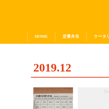
HOME
定番弁当
ケータ
2019
.
12