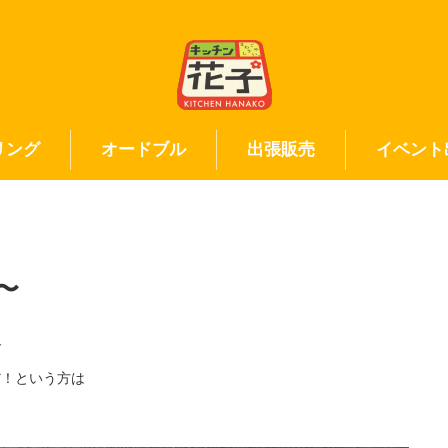
リング
オードブル
出張販売
イベント
〜
で
だ！という方は