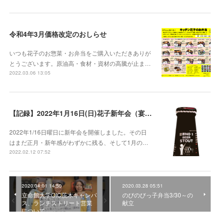
令和4年3月価格改定のおしらせ
いつも花子のお惣菜・お弁当をご購入いただきありが
とうございます。原油高・食材・資材の高騰が止ま…
2022.03.06 13:05
【記録】2022年1月16日(日)花子新年会（宴）其１ 開催までの葛藤
2022年1/16日曜日に新年会を開催しました。その日
はまだ正月・新年感がわずかに残る、そして1月の…
2022.02.12 07:52
2020.04.01 14:50
2020.03.28 05:51
立命館大学OIC茨木キャンパ
のびのびっ子弁当3/30～の
ス、ランチストリート営業
献立
について