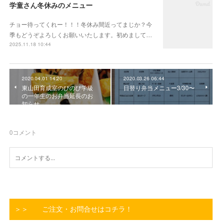
学童さん冬休みのメニュー
チョー待ってくれー！！！冬休み間近ってまじか？今
季もどうぞよろしくお願いいたします。初めまして…
2025.11.18 10:44
2020.04.01 14:20
2020.03.26 06:44
東山田育成室のびのび学級
日替り弁当メニュー3/30〜
の一年生のお弁当延長のお
知らせ
0
コメント
＞＞ ご注文・お問合せはコチラ！