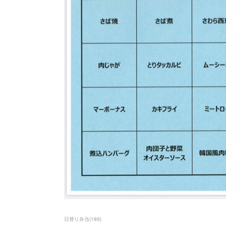
日替り弁当
(
189
)