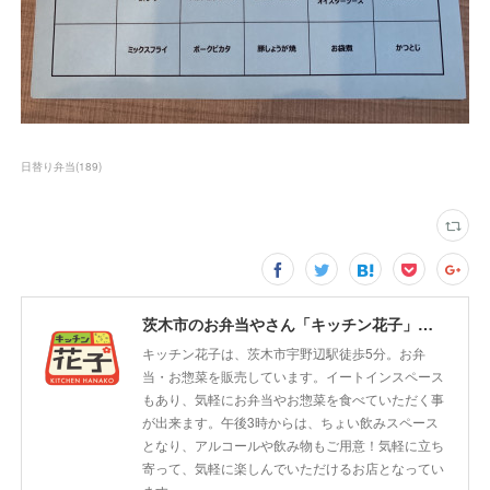
日替り弁当
(
189
)
茨木市のお弁当やさん「キッチン花子」ちょい飲みスペース「サウス」
キッチン花子は、茨木市宇野辺駅徒歩5分。お弁
当・お惣菜を販売しています。イートインスペース
もあり、気軽にお弁当やお惣菜を食べていただく事
が出来ます。午後3時からは、ちょい飲みスペース
となり、アルコールや飲み物もご用意！気軽に立ち
寄って、気軽に楽しんでいただけるお店となってい