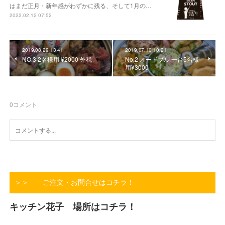
はまだ正月・新年感がわずかに残る、そして1月の…
2022.02.12 07:52
2019.08.29 13:41
2019.07.10 10:21
NO.3 2名様用 ¥2000 外税
No.2 オードブル 一台5名様
用¥3000
0
コメント
＞＞ ご注文・お問合せはコチラ！
キッチン花子 場所はコチラ！