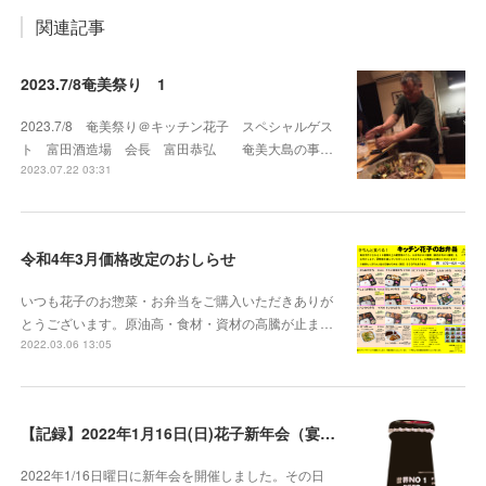
関連記事
2023.7/8奄美祭り 1
2023.7/8 奄美祭り＠キッチン花子 スペシャルゲス
ト 富田酒造場 会長 富田恭弘 奄美大島の事…
2023.07.22 03:31
令和4年3月価格改定のおしらせ
いつも花子のお惣菜・お弁当をご購入いただきありが
とうございます。原油高・食材・資材の高騰が止ま…
2022.03.06 13:05
【記録】2022年1月16日(日)花子新年会（宴）其１ 開催までの葛藤
2022年1/16日曜日に新年会を開催しました。その日