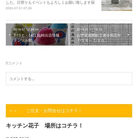
した。日替りもイベントもよろしくお願い致します😃
2024.07.01 07:29
2019.07.12 06:44
2019.07.11 10:16
7/13土・14日 臨時出店情報
お惣菜週間献立表令和元年
テンソル館
７/１６～７/２０
0
コメント
＞＞ ご注文・お問合せはコチラ！
キッチン花子 場所はコチラ！