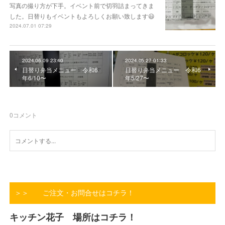
写真の撮り方が下手。イベント前で切羽詰まってきま
した。日替りもイベントもよろしくお願い致します😃
2024.07.01 07:29
2024.06.09 23:40
2024.05.27 01:33
日替り弁当メニュー 令和6
日替り弁当メニュー 令和6
年6/10〜
年5/27〜
0
コメント
＞＞ ご注文・お問合せはコチラ！
キッチン花子 場所はコチラ！