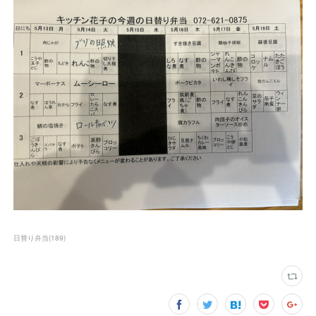
日替り弁当
(
189
)