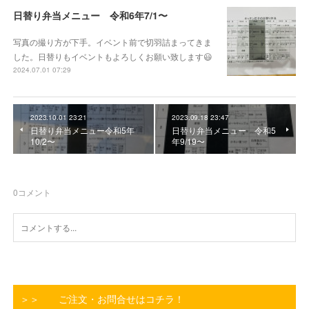
日替り弁当メニュー 令和6年7/1〜
写真の撮り方が下手。イベント前で切羽詰まってきま
した。日替りもイベントもよろしくお願い致します😃
2024.07.01 07:29
2023.10.01 23:21
2023.09.18 23:47
日替り弁当メニュー令和5年
日替り弁当メニュー 令和5
10/2〜
年9/19〜
0
コメント
＞＞ ご注文・お問合せはコチラ！