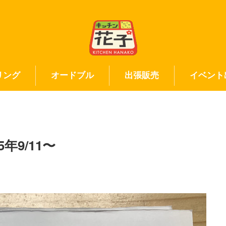
リング
オードブル
出張販売
イベント
9/11〜