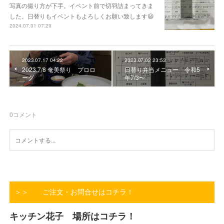
写真の撮り方が下手。イベント前で切羽詰まってきま
した。日替りもイベントもよろしくお願い致します😃
2024.07.01 07:29
2023.07.17 04:22
2023.07.02 23:53
2023.7/8 奄美祭り プロロ
日替り弁当メニュー 令和5
ーグ
年7/3〜
0
コメント
＞＞ ご注文・お問合せはコチラ！
キッチン花子 場所はコチラ！