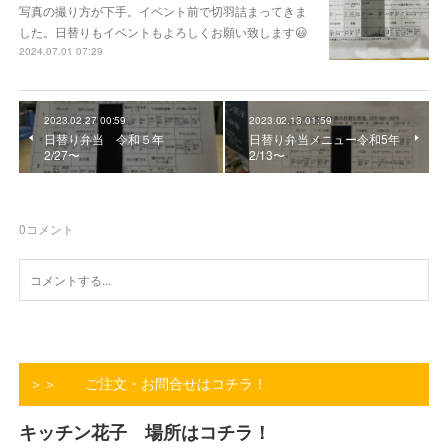
写真の撮り方が下手。イベント前で切羽詰まってきま
した。日替りもイベントもよろしくお願い致します😃
2024.07.01 07:29
2023.02.27 00:59
2023.02.13 01:59
日替り弁当 令和５年
日替り弁当メニュー令和5年
2/27〜
2/13〜
0
コメント
＞＞ ご注文・お問合せはコチラ！
キッチン花子 場所はコチラ！