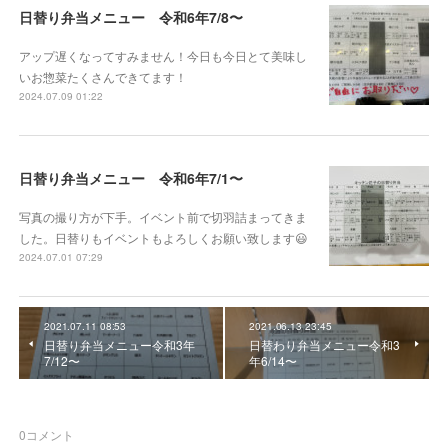
日替り弁当メニュー 令和6年7/8〜
アップ遅くなってすみません！今日も今日とて美味し
いお惣菜たくさんできてます！
2024.07.09 01:22
日替り弁当メニュー 令和6年7/1〜
写真の撮り方が下手。イベント前で切羽詰まってきま
した。日替りもイベントもよろしくお願い致します😃
2024.07.01 07:29
2021.07.11 08:53
2021.06.13 23:45
日替り弁当メニュー令和3年
日替わり弁当メニュー令和3
7/12〜
年6/14〜
0
コメント