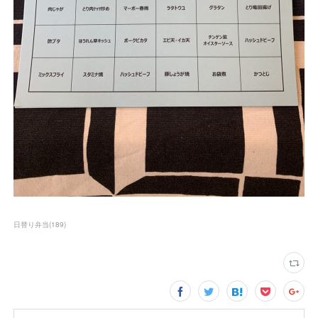
日替り弁当
(
189
)