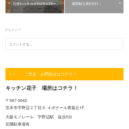
日替わり弁当令和2年9/28〜
週間献立表9月21～
0
コメント
＞＞ ご注文・お問合せはコチラ！
キッチン花子 場所はコチラ！
〒567-0042
茨木市宇野辺２丁目５-４ボナール青葉丘1F
大阪モノレール 宇野辺駅 徒歩5分
近隣駐車場有