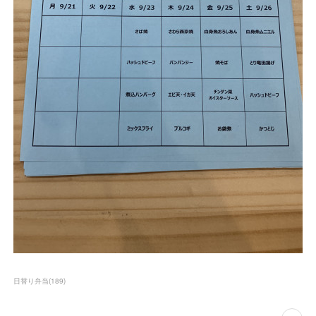
日替り弁当
(
189
)