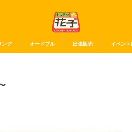
リング
オードブル
出張販売
イベント
〜