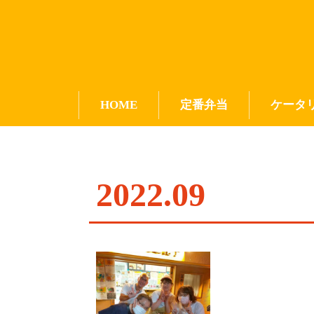
HOME
定番弁当
ケータ
2022
.
09