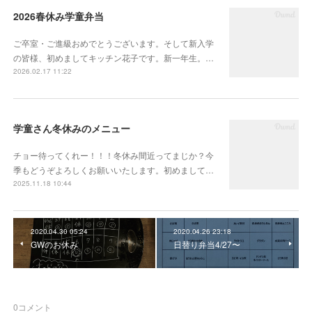
2026春休み学童弁当
ご卒室・ご進級おめでとうございます。そして新入学
の皆様、初めましてキッチン花子です。新一年生。…
2026.02.17 11:22
学童さん冬休みのメニュー
チョー待ってくれー！！！冬休み間近ってまじか？今
季もどうぞよろしくお願いいたします。初めまして…
2025.11.18 10:44
2020.04.30 05:24
2020.04.26 23:18
GWのお休み
日替り弁当4/27〜
0
コメント