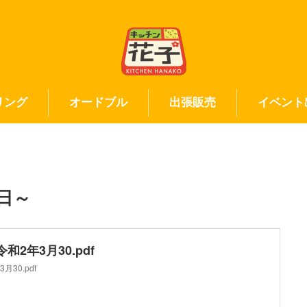
リング
オードブル
出張販売
イベント
日～
2年3月30.pdf
30.pdf