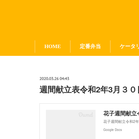
HOME
定番弁当
ケータ
2020.03.26 04:43
週間献立表令和2年3月３０
花子週間献立令和
花子週間献立令和2年3月
Google Docs