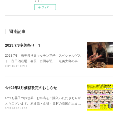
フォロー
関連記事
2023.7/8奄美祭り 1
2023.7/8 奄美祭り＠キッチン花子 スペシャルゲス
ト 富田酒造場 会長 富田恭弘 奄美大島の事…
2023.07.22 03:31
令和4年3月価格改定のおしらせ
いつも花子のお惣菜・お弁当をご購入いただきありが
とうございます。原油高・食材・資材の高騰が止ま…
2022.03.06 13:05