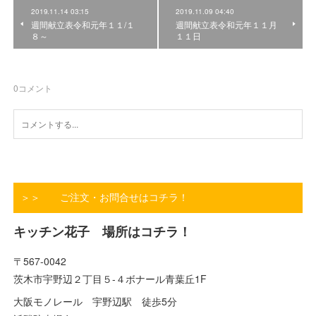
2019.11.14 03:15
2019.11.09 04:40
週間献立表令和元年１１/１
週間献立表令和元年１１月
８～
１１日
0
コメント
＞＞ ご注文・お問合せはコチラ！
キッチン花子 場所はコチラ！
〒567-0042
茨木市宇野辺２丁目５-４ボナール青葉丘1F
大阪モノレール 宇野辺駅 徒歩5分