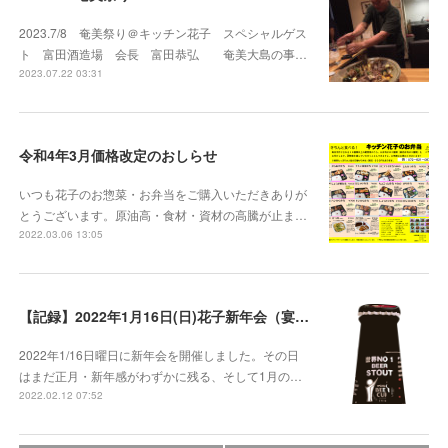
2023.7/8 奄美祭り＠キッチン花子 スペシャルゲス
ト 富田酒造場 会長 富田恭弘 奄美大島の事…
2023.07.22 03:31
令和4年3月価格改定のおしらせ
いつも花子のお惣菜・お弁当をご購入いただきありが
とうございます。原油高・食材・資材の高騰が止ま…
2022.03.06 13:05
【記録】2022年1月16日(日)花子新年会（宴）其１ 開催までの葛藤
2022年1/16日曜日に新年会を開催しました。その日
はまだ正月・新年感がわずかに残る、そして1月の…
2022.02.12 07:52