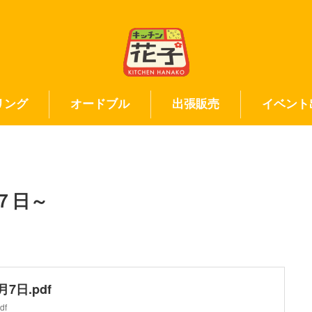
リング
オードブル
出張販売
イベント
７日～
7日.pdf
df