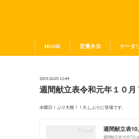
HOME
定番弁当
ケータ
2019.10.03 12:44
週間献立表令和元年１０月
水曜日！ぶり大根！！久しぶりに登場です。
週間献立表10月
週間献立表10月7日.p