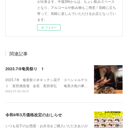
が出来ます。午後3時からは、ちょい飲みスペース
となり、アルコールや飲み物もご用意！気軽に立ち
寄って、気軽に楽しんでいただけるお店となってい
ます。
フォロー
関連記事
2023.7/8奄美祭り 1
2023.7/8 奄美祭り＠キッチン花子 スペシャルゲス
ト 富田酒造場 会長 富田恭弘 奄美大島の事…
2023.07.22 03:31
令和4年3月価格改定のおしらせ
いつも花子のお惣菜・お弁当をご購入いただきありが