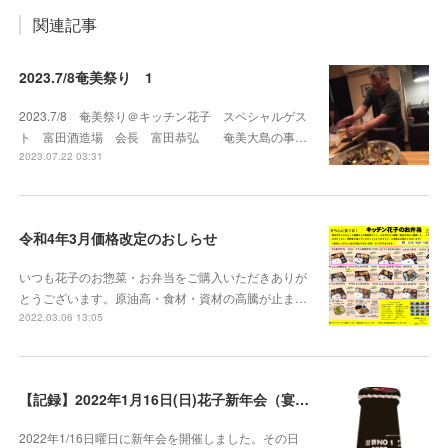
関連記事
2023.7/8奄美祭り 1
2023.7/8 奄美祭り＠キッチン花子 スペシャルゲス
ト 富田酒造場 会長 富田恭弘 奄美大島の事…
2023.07.22 03:31
令和4年3月価格改定のおしらせ
いつも花子のお惣菜・お弁当をご購入いただきありが
とうございます。原油高・食材・資材の高騰が止ま…
2022.03.06 13:05
【記録】2022年1月16日(日)花子新年会（宴）其１ 開催までの葛藤
2022年1/16日曜日に新年会を開催しました。その日