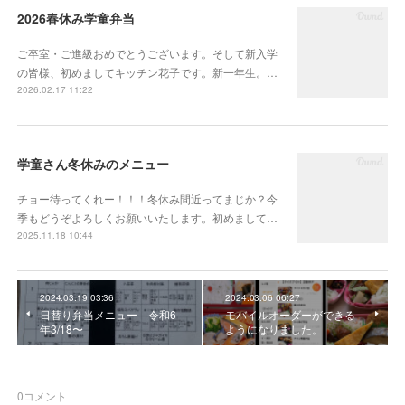
2026春休み学童弁当
ご卒室・ご進級おめでとうございます。そして新入学
の皆様、初めましてキッチン花子です。新一年生。…
2026.02.17 11:22
学童さん冬休みのメニュー
チョー待ってくれー！！！冬休み間近ってまじか？今
季もどうぞよろしくお願いいたします。初めまして…
2025.11.18 10:44
2024.03.19 03:36
2024.03.06 06:27
日替り弁当メニュー 令和6
モバイルオーダーができる
年3/18〜
ようになりました。
0
コメント