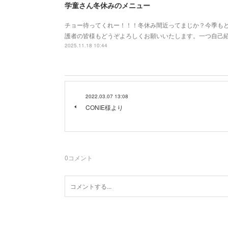
学童さん冬休みのメニュー
チョー待ってくれー！！！冬休み間近ってまじか？今季も
護者の皆様もどうぞよろしくお願いいたします。一つ自己
2025.11.18 10:44
2022.03.07 13:08
CONIE様より
0
コメント