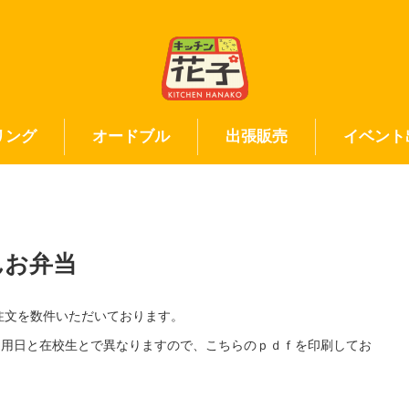
リング
オードブル
出張販売
イベント
んお弁当
ご注文を数件いただいております。
利用日と在校生とで異なりますので、こちらのｐｄｆを印刷してお