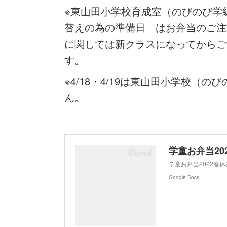
※東山田小学校育成室（のびのび学級
替えの為の準備日 はお弁当のご注
に関しては新クラスになってからご
す。
※4/18・4/19は東山田小学校（
ん。
学童お弁当202
学童お弁当2022春休み
Google Docs