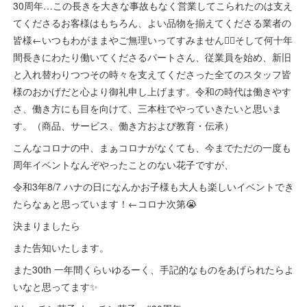
30周年…この長きを大きな事故もなく営業してこられたのは支え
てくださるお客様はもちろん、よい品物を揃えてくださる業者の
皆様←いつもわがままやご無理いってすみません🙇‍♂️そして何十年
間長きにわたり働いてくださるパートさん、従業員を始め、新旧
と入れ替わりつつその時々を支えてくださった全てのスタッフ皆
様のおかげだと心より御礼申し上げます。令和の時代は働きやす
さ、働き方にも目を向けて、三本柱でやっていきたいと思いま
す。（商品、サービス、働き方および教育・伝承）
こんなコロナの中、まぁコロナがなくても、今までただの一度も
周年イベントなんぞやったことのない花子ですが、
令和3年8/7 ハナの日になんかお子様も大人も楽しいイベントでき
たらなぁと思っています！←コロナ次第😭
決まりましたら
また告知いたします。
また30th 一年間くらいゆるーく、手記的なものをあげられたらよ
いなと思ってます✨