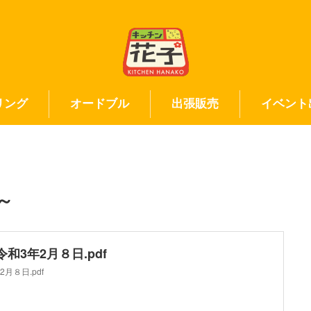
リング
オードブル
出張販売
イベント
～
和3年2月８日.pdf
月８日.pdf