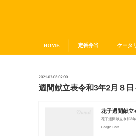
HOME
定番弁当
ケータ
2021.02.08 02:00
週間献立表令和3年2月８日
花子週間献立令
花子週間献立令和3年2
Google Docs