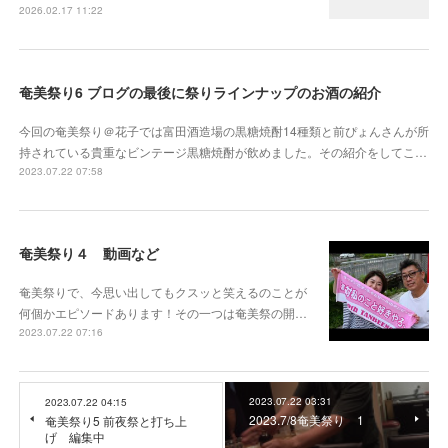
2026.02.17 11:22
奄美祭り6 ブログの最後に祭りラインナップのお酒の紹介
今回の奄美祭り＠花子では富田酒造場の黒糖焼酎14種類と前ぴょんさんが所
持されている貴重なビンテージ黒糖焼酎が飲めました。その紹介をしてこ…
2023.07.22 07:58
奄美祭り４ 動画など
奄美祭りで、今思い出してもクスッと笑えるのことが
何個かエピソードあります！その一つは奄美祭の開…
2023.07.22 07:16
2023.07.22 03:31
2023.07.22 04:15
2023.7/8奄美祭り 1
奄美祭り5 前夜祭と打ち上
げ 編集中