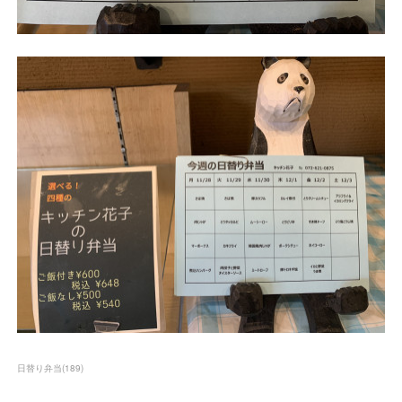
日替り弁当
(
189
)