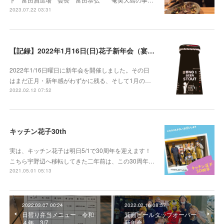
2023.07.22 03:31
【記録】2022年1月16日(日)花子新年会（宴）其１ 開催までの葛藤
2022年1/16日曜日に新年会を開催しました。その日
はまだ正月・新年感がわずかに残る、そして1月の…
2022.02.12 07:52
キッチン花子30th
実は、キッチン花子は明日5/1で30周年を迎えます！
こちら宇野辺へ移転してきた二年前は、この30周年…
2021.05.01 05:13
2022.03.07 00:24
2022.02.16 08:57
日替り弁当メニュー 令和
箕面ビールタップオーバー
４年 3/7
新年会