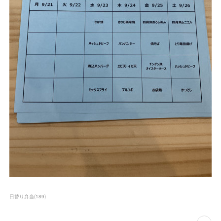
日替り弁当
(
189
)