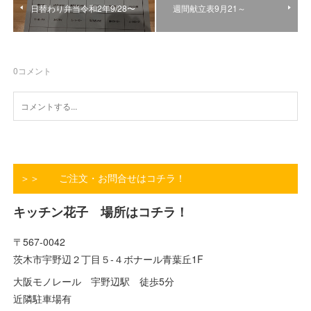
日替わり弁当令和2年9/28〜
週間献立表9月21～
0
コメント
＞＞ ご注文・お問合せはコチラ！
キッチン花子 場所はコチラ！
〒567-0042
茨木市宇野辺２丁目５-４ボナール青葉丘1F
大阪モノレール 宇野辺駅 徒歩5分
近隣駐車場有